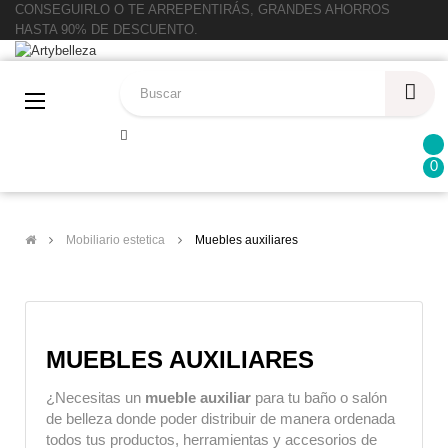
CONSEGUIRLO O TE ARREPENTIRÁS, GRANDES AHORROS
HASTA 90% DE DESCUENTO.
Navegación
☰
de
palanca
0
Mobiliario estetica
Muebles auxiliares
MUEBLES AUXILIARES
¿Necesitas un
 mueble auxiliar
 para tu baño o salón 
de belleza donde poder distribuir de manera ordenada 
todos tus productos, herramientas y accesorios de 