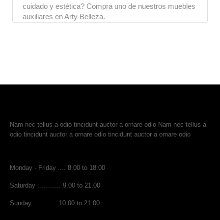
cuidado y estética? Compra uno de nuestros muebles 
auxiliares en Arty Belleza.
ACERCA DE
Nam nec tellus a odio tincidunt auctor a ornare odio Nam nec tellus a
odio tincidunt auctor a ornare odio tincidunt auctor a ornare odio
TIEMPO DE APERTURA
Monday - Friday .... 8.00 to 18.00
Saturday ............ 9.00 to 21.00
Sunday ............ 10.00 to 21.00
EMPRESA