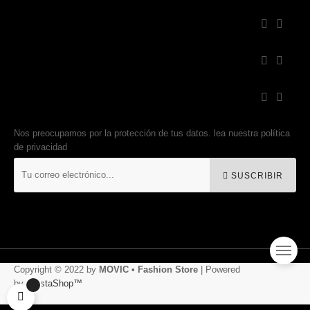
EMPRESA


todos


SERVICIO CLIENTE


Newsletter signup
Nos preocupamos por la protección de tus datos. lea nuestra política
de privacidad
SUSCRIBIR
Copyright © 2022 by
MOVIC • Fashion Store
| Powered
by
PrestaShop™