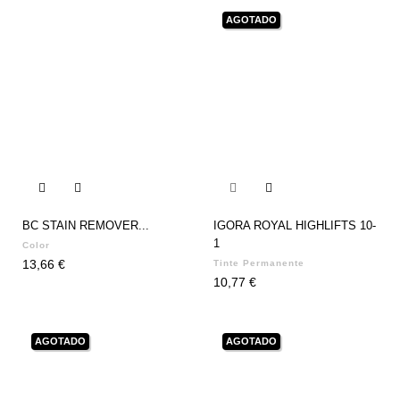
AGOTADO


BC STAIN REMOVER...
IGORA ROYAL HIGHLIFTS 10-
1
Color
Precio
13,66 €
Tinte Permanente
Precio
10,77 €
AGOTADO
AGOTADO