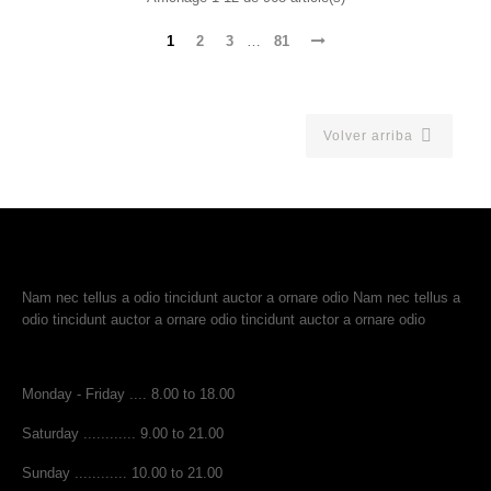
1
2
3
…
81

Volver arriba
ACERCA DE
Nam nec tellus a odio tincidunt auctor a ornare odio Nam nec tellus a
odio tincidunt auctor a ornare odio tincidunt auctor a ornare odio
TIEMPO DE APERTURA
Monday - Friday .... 8.00 to 18.00
Saturday ............ 9.00 to 21.00
Sunday ............ 10.00 to 21.00