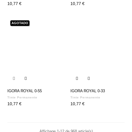
Precio
Precio
10,77 €
10,77 €
AGOTADO


IGORA ROYAL 0-55
IGORA ROYAL 0-33
Tinte Permanente
Tinte Permanente
Precio
Precio
10,77 €
10,77 €
Affichage 1-12 de 968 article(s)