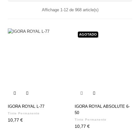
Affichage 1-12 de 968 article(s)
AGOTADO


IGORA ROYAL L-77
IGORA ROYAL ABSOLUTE 6-
50
Tinte Permanente
Precio
10,77 €
Tinte Permanente
Precio
10,77 €