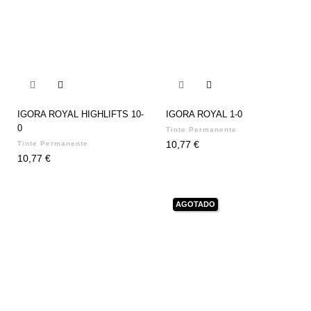


IGORA ROYAL HIGHLIFTS 10-
IGORA ROYAL 1-0
0
Tinte Permanente
Precio
10,77 €
Tinte Permanente
Precio
10,77 €
AGOTADO